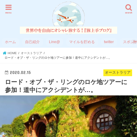
menu
search
ホーム
自己紹介
Line@
マイルを貯める
twitter
スポン
HOME
オーストラリア
ロード・オブ・ザ・リングのロケ地ツアーに参加！道中にアクシデントが…。
2020.02.15
オーストラリア
ロード・オブ・ザ・リングのロケ地ツアーに
参加！道中にアクシデントが…。