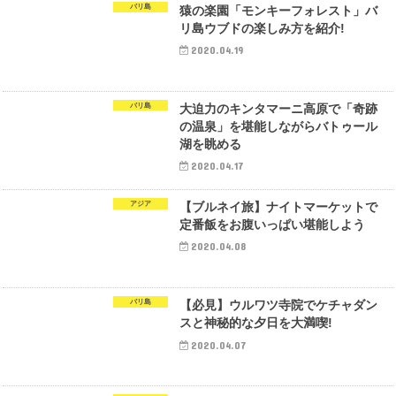
バリ島
猿の楽園「モンキーフォレスト」バ
リ島ウブドの楽しみ方を紹介!
2020.04.19
バリ島
大迫力のキンタマーニ高原で「奇跡
の温泉」を堪能しながらバトゥール
湖を眺める
2020.04.17
アジア
【ブルネイ旅】ナイトマーケットで
定番飯をお腹いっぱい堪能しよう
2020.04.08
バリ島
【必見】ウルワツ寺院でケチャダン
スと神秘的な夕日を大満喫!
2020.04.07