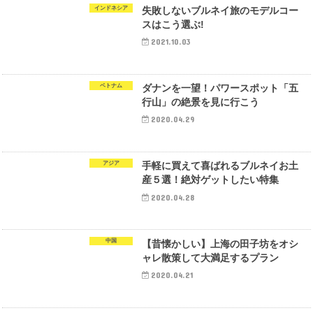
インドネシア
失敗しないブルネイ旅のモデルコー
スはこう選ぶ!
2021.10.03
ベトナム
ダナンを一望！パワースポット「五
行山」の絶景を見に行こう
2020.04.29
アジア
手軽に買えて喜ばれるブルネイお土
産５選！絶対ゲットしたい特集
2020.04.28
中国
【昔懐かしい】上海の田子坊をオシ
ャレ散策して大満足するプラン
2020.04.21