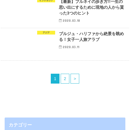
インドネシア
【最新】ブルネイの歩き方!!一生の
思い出にするために現地の人から貰
った3つのヒント
2020.03.18
アジア
ブルジュ・ハリファから絶景を眺め
る！女子一人旅アラブ
2020.03.11
1
2
>
カテゴリー