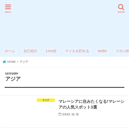
menu
search
ホーム
自己紹介
Line@
マイルを貯める
twitter
スポン
HOME
アジア
アジア
アジア
マレーシアに住みたくなる!マレーシ
アの人気スポット3選
2022.12.12