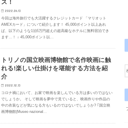
ス！
2022.04.13
今回は海外旅行でも大活躍するクレジットカード 「マリオット
AMEXカード」について紹介します！ 45,000ポイント以上あれ
ば、以下のような1泊5万円超えの超高級なホテルに無料宿泊でき
ます…！ ↓ 45,000ポイント以…
トリノの国立映画博物館で名作映画に触
れる!楽しい仕掛けを堪能する方法を紹
介
2022.12.13
コロナ禍において、お家で映画を楽しんでいる方は多いのではない
でしょうか。 そして映画を夢中で見ていると、映画作りや作品の
中の衣装などが気になる方もいるのではないでしょうか? ｢国立映
画博物館(Museo nazional…