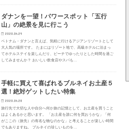
ダナンを一望！パワースポット「五行
山」の絶景を見に行こう
2020.04.29
ベトナム・ダナンと言えば、気軽に行けるアジアンリゾートとして
大人気の場所です。 たまにはリゾート地で、高級ホテルに泊まっ
てホテルステイを楽しんだり、ビーチでゆったりとした時間を過ご
してみませんか？ おいしい飲食店やスパも…
手軽に買えて喜ばれるブルネイお土産５
選！絶対ゲットしたい特集
2020.04.28
旅行先で大切な人や自分へ何か旅の記憶として、お土産を買うこと
はよくあるかと思います。 「お土産を誰に何を買おうかな」「何
がここの（旅先）の有名な物なのかな」と考えることが楽しい時間
でもありますね。 ブルネイの珍しいものを…