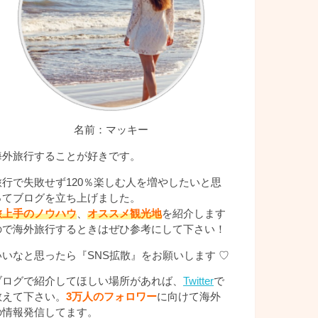
名前：マッキー
海外旅行することが好きです。
旅行で失敗せず120％楽しむ人を増やしたいと思
ってブログを立ち上げました。
旅上手のノウハウ
、
オススメ観光地
を紹介します
ので海外旅行するときはぜひ参考にして下さい！
いいなと思ったら『SNS拡散』をお願いします ♡
ブログで紹介してほしい場所があれば、
Twitter
で
教えて下さい。
3万人のフォロワー
に向けて海外
の情報発信してます。