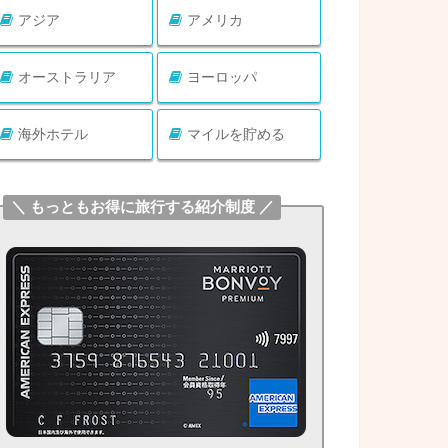
アジア
アメリカ
オーストラリア
ヨーロッパ
海外ホテル
マイルを貯める
＼ もっともお得に旅行する紹介制度 ／