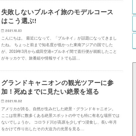
失敗しないブルネイ旅のモデルコース
はこう選ぶ!
2021.10.03
こんにちは。 最近になって、「ブルネイ」が話題になってきまし
たね。 ちょっと前まで知名度が低かった東南アジアの国でした
が、2019年3月から成田空港=ブルネイ間で直行便が就航したこと
がキッカケで、旅番組や情報サイトでも話…
グランドキャニオンの観光ツアーに参
加！死ぬまでに見たい絶景を巡る
2021.10.02
アメリカが誇る、自然が生みだした絶景・グランドキャニオン。
ここは世界に数多くある絶景スポットの中でも特に有名な場所では
ないでしょうか。 コロラド川が高原を少しずつ浸食し、長い年月
をかけて作り出したその大迫力の光景を見る…