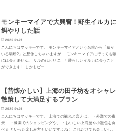
モンキーマイアで大興奮！野生イルカに
餌やりした話
2020.04.27
こんにちはマッキーです。 モンキーマイアという名前から「猿が
いる場所?」と想像しちゃいますが、 モンキーマイアに行っても猿
には会えません。 サルの代わりに、可愛らしいイルカに会うこと
ができます! しかもビー…
【昔懐かしい】上海の田子坊をオシャレ
散策して大満足するプラン
2020.04.21
こんにちはマッキーです。 上海での観光と言えば、 ・外灘での夜
景、 ・豫園でのショッピングや、 ・おいしい上海蟹や小籠包を食
べる といった楽しみ方もいいですよね！ これだけでも楽しいし、